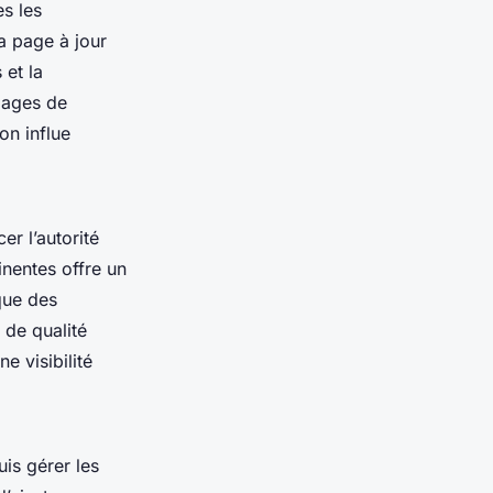
s les
la page à jour
 et la
 pages de
on influe
er l’autorité
inentes offre un
que des
 de qualité
e visibilité
uis gérer les