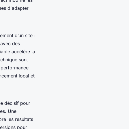
pact modifie les
ises d'adapter
ement d’un site :
u avec des
iable accélère la
technique sont
la performance
ncement local et
le décisif pour
nes. Une
re les resultats
versions pour