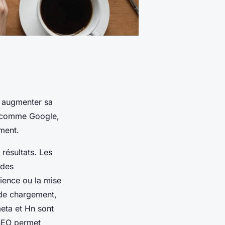
t augmenter sa
urs comme Google,
ement.
 résultats. Les
 des
ience ou la mise
 de chargement,
meta et Hn sont
 SEO permet