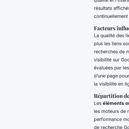
qualité et l’int
résultats affich
continuellement 
Facteurs influ
La qualité des l
plus les liens s
recherches de mo
visibilité sur G
évaluées par les
d’une page pour 
la visibilite en 
Répartition d
Les
éléments o
les moteurs de r
performance mobi
de recherche Go