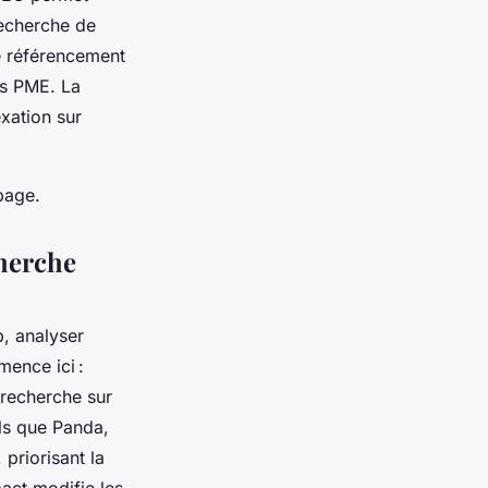
 recherche de
Le référencement
es PME. La
xation sur
page.
herche
b, analyser
ence ici :
 recherche sur
ls que Panda,
priorisant la