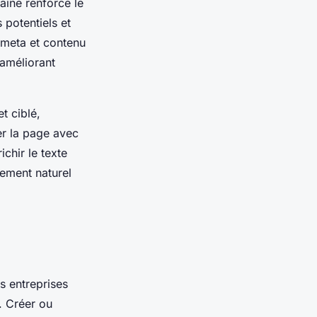
aîne renforce le
s potentiels et
s meta et contenu
 améliorant
t ciblé,
er la page avec
chir le texte
cement naturel
s entreprises
n. Créer ou