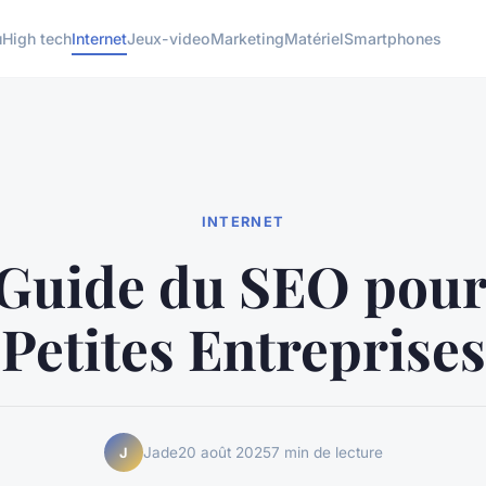
u
High tech
Internet
Jeux-video
Marketing
Matériel
Smartphones
INTERNET
Guide du SEO pour
Petites Entreprises
Jade
20 août 2025
7 min de lecture
J