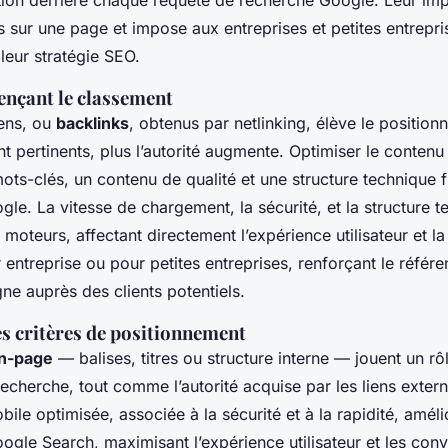
ention derrière chaque requête de recherche Google. Leur im
és sur une page et impose aux entreprises et petites entrepr
leur stratégie SEO.
ençant le classement
iens, ou
backlinks
, obtenus par netlinking, élève le positionn
ont pertinents, plus l’autorité augmente. Optimiser le conten
ts-clés, un contenu de qualité et une structure technique f
oogle. La vitesse de chargement, la sécurité, et la structure 
 moteurs, affectant directement l’expérience utilisateur et 
entreprise ou pour petites entreprises, renforçant le référe
ligne auprès des clients potentiels.
es critères de positionnement
n-page
— balises, titres ou structure interne — jouent un rô
echerche, tout comme l’autorité acquise par les liens exter
le optimisée, associée à la sécurité et à la rapidité, amélio
ogle Search, maximisant l’expérience utilisateur et les con