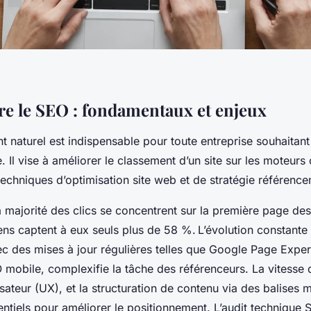
 le SEO : fondamentaux et enjeux
t naturel est indispensable pour toute entreprise souhaitan
gne. Il vise à améliorer le classement d’un site sur les mote
 techniques d’optimisation site web et de stratégie référenc
la majorité des clics se concentrent sur la première page des
iens captent à eux seuls plus de 58 %. L’évolution constante
ec des mises à jour régulières telles que Google Page Exper
 mobile, complexifie la tâche des référenceurs. La vitesse
lisateur (UX), et la structuration de contenu via des balises 
entiels pour améliorer le positionnement. L’audit technique