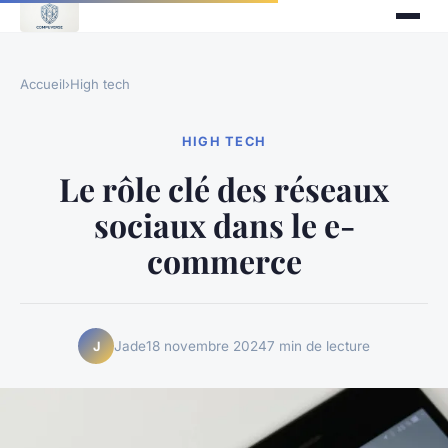
Accueil
›
High tech
HIGH TECH
Le rôle clé des réseaux
sociaux dans le e-
commerce
Jade
18 novembre 2024
7 min de lecture
J