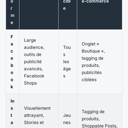
o
cibl
e-commerce
r
e
m
e
F
Large
a
Onglet «
audience,
Tou
c
Boutique »,
outils de
s
e
tagging de
publicité
les
b
produits,
avancés,
âge
o
publicités
Facebook
s
o
ciblées
Shops
k
In
s
Visuellement
Tagging de
t
attrayant,
Jeu
produits,
a
Stories et
nes
Shoppable Posts,