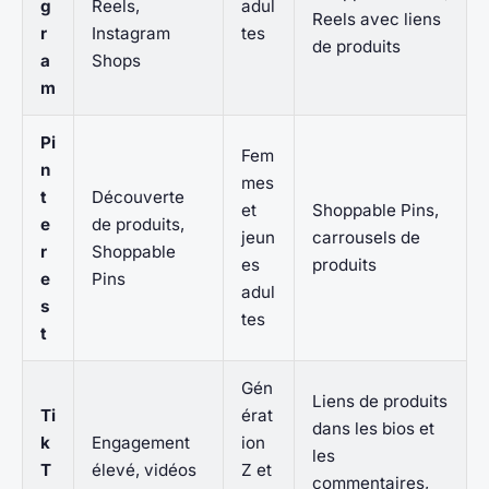
g
Reels,
adul
Reels avec liens
r
Instagram
tes
de produits
a
Shops
m
Pi
Fem
n
mes
t
Découverte
et
Shoppable Pins,
e
de produits,
jeun
carrousels de
r
Shoppable
es
produits
e
Pins
adul
s
tes
t
Gén
Liens de produits
Ti
érat
dans les bios et
k
Engagement
ion
les
T
élevé, vidéos
Z et
commentaires,