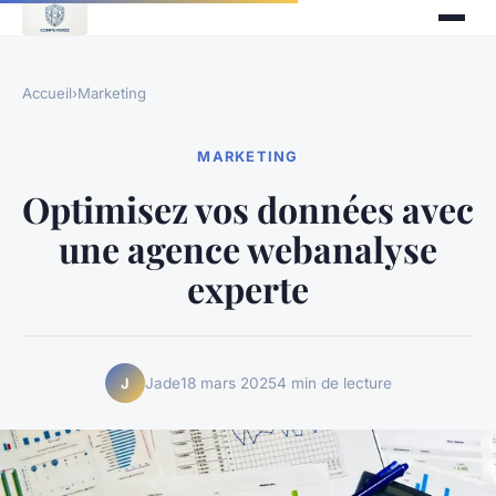
Accueil
›
Marketing
MARKETING
Optimisez vos données avec
une agence webanalyse
experte
Jade
18 mars 2025
4 min de lecture
J