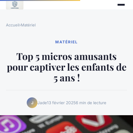
Accueil
›
Matériel
MATÉRIEL
Top 5 micros amusants
pour captiver les enfants de
5 ans !
Jade
13 février 2025
6 min de lecture
J