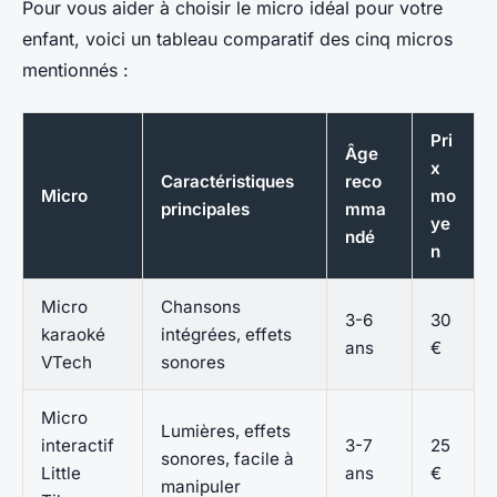
Pour vous aider à choisir le micro idéal pour votre
enfant, voici un tableau comparatif des cinq micros
mentionnés :
Pri
Âge
x
Caractéristiques
reco
Micro
mo
principales
mma
ye
ndé
n
Micro
Chansons
3-6
30
karaoké
intégrées, effets
ans
€
VTech
sonores
Micro
Lumières, effets
interactif
3-7
25
sonores, facile à
Little
ans
€
manipuler